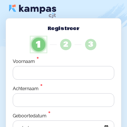
Registreer
1
2
3
Voornaam
Achternaam
Geboortedatum