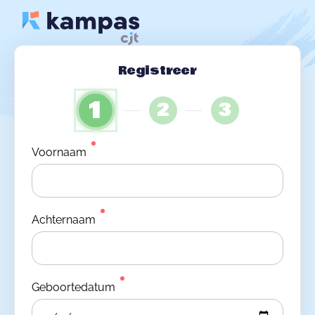
Registreer
1
2
3
Voornaam
Achternaam
Geboortedatum