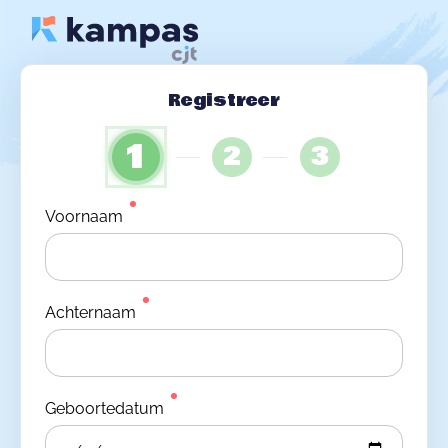
Registreer
1
2
3
Voornaam
Achternaam
Geboortedatum