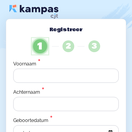
Registreer
1
2
3
Voornaam
Achternaam
Geboortedatum