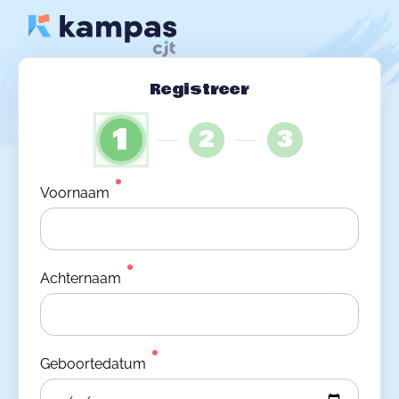
Registreer
1
2
3
Voornaam
Achternaam
Geboortedatum