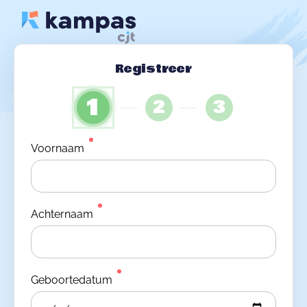
Registreer
1
2
3
Voornaam
Achternaam
Geboortedatum