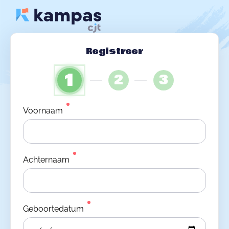
Registreer
1
2
3
Voornaam
Achternaam
Geboortedatum