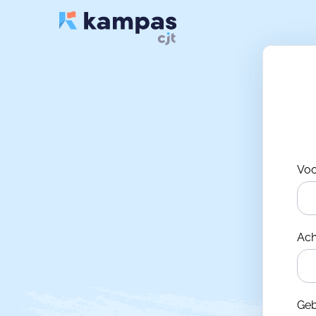
Vo
Ac
Ge