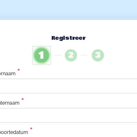
Registreer
1
2
3
ornaam
hternaam
boortedatum