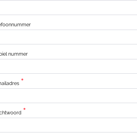
lefoonnummer
biel nummer
ailadres
chtwoord