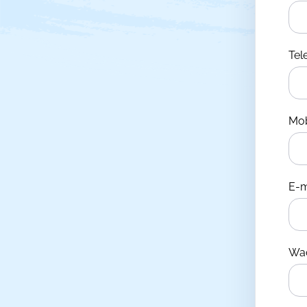
Te
Mo
E-m
Wa