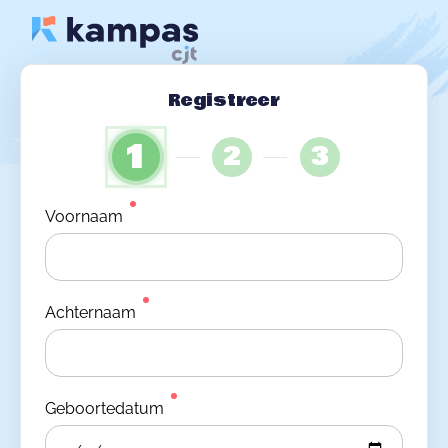
Registreer
1
2
3
Voornaam
Achternaam
Geboortedatum