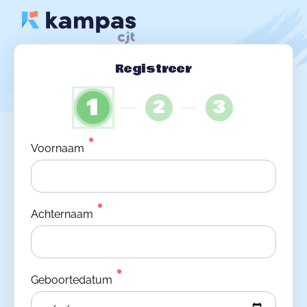
Registreer
1
2
3
Voornaam
Achternaam
Geboortedatum