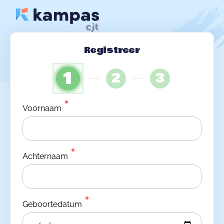
Registreer
1
2
3
Voornaam
Achternaam
Geboortedatum