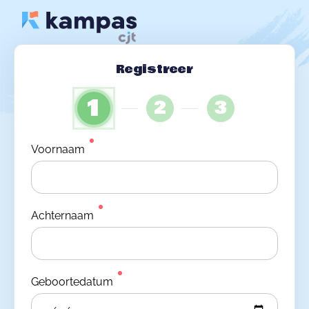
Registreer
1
2
3
Voornaam
Achternaam
Geboortedatum