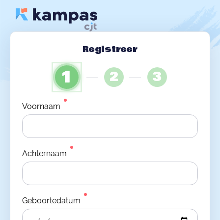
Registreer
1
2
3
Voornaam
Achternaam
Geboortedatum