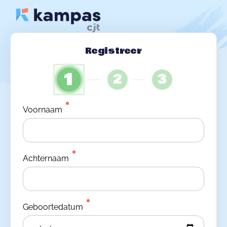
Registreer
1
2
3
Voornaam
Achternaam
Geboortedatum