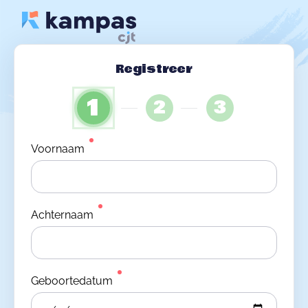
Registreer
1
2
3
Voornaam
Achternaam
Geboortedatum