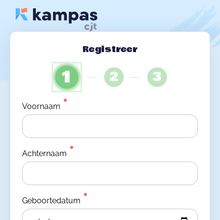
Registreer
1
2
3
Voornaam
Achternaam
Geboortedatum