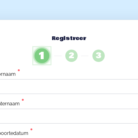
Registreer
1
2
3
ornaam
hternaam
boortedatum