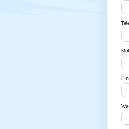
Te
Mo
E-m
Wa