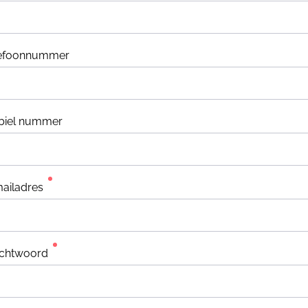
lefoonnummer
biel nummer
ailadres
chtwoord