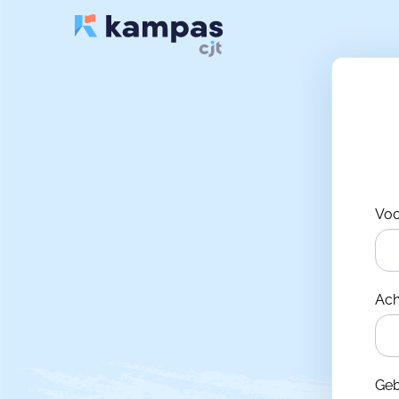
Vo
Ac
Ge