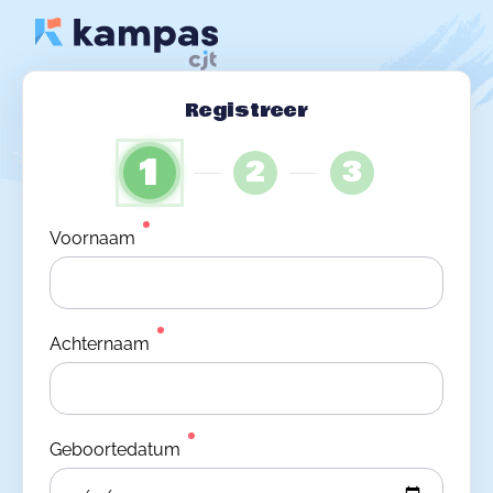
Registreer
1
2
3
Voornaam
Achternaam
Geboortedatum