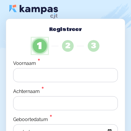
Registreer
1
2
3
Voornaam
Achternaam
Geboortedatum