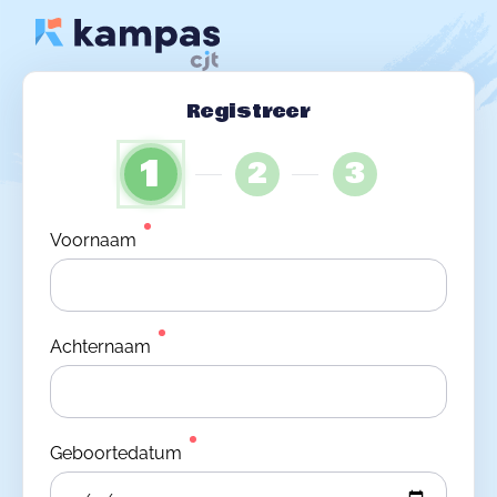
Registreer
1
2
3
Voornaam
Achternaam
Geboortedatum