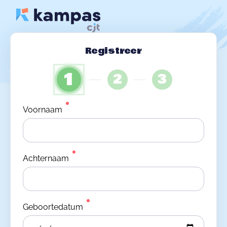
Registreer
1
2
3
Voornaam
Achternaam
Geboortedatum