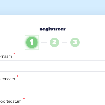
Registreer
1
2
3
ornaam
hternaam
boortedatum