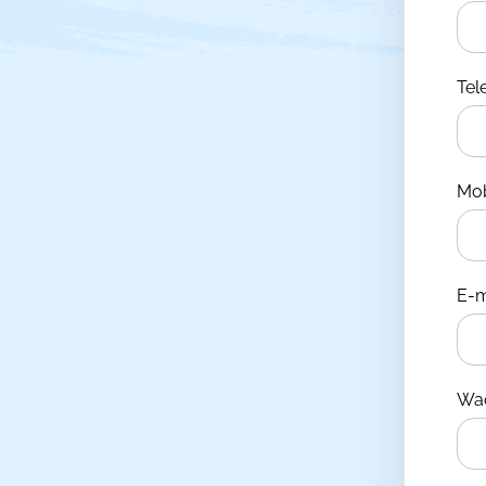
Te
Mo
E-m
Wa