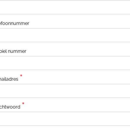
lefoonnummer
biel nummer
ailadres
chtwoord