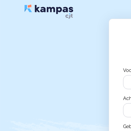
Vo
Ac
Ge