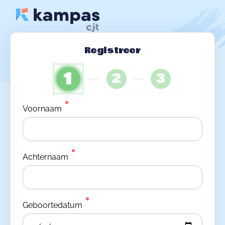
Registreer
1
2
3
Voornaam
Achternaam
Geboortedatum