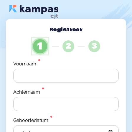
Registreer
1
2
3
Voornaam
Achternaam
Geboortedatum