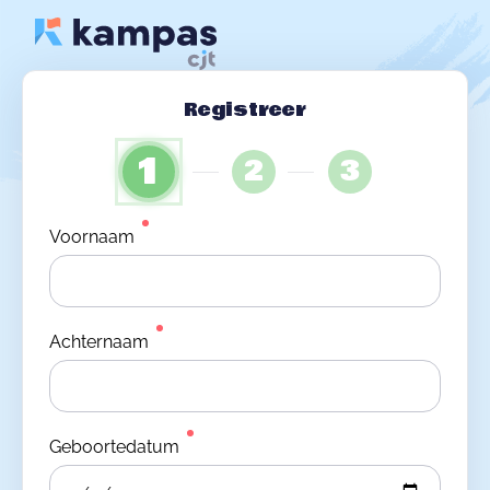
Registreer
1
2
3
Voornaam
Achternaam
Geboortedatum