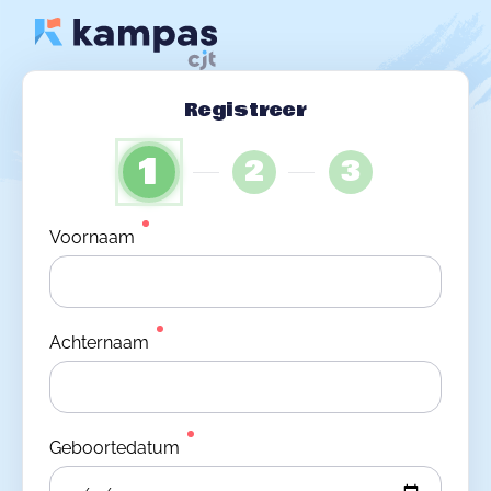
Registreer
1
2
3
Voornaam
Achternaam
Geboortedatum