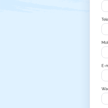
Te
Mo
E-m
Wa