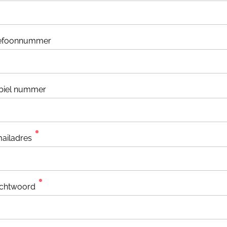
lefoonnummer
biel nummer
ailadres
chtwoord