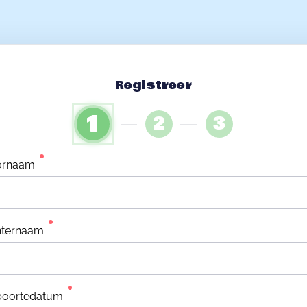
Registreer
1
2
3
ornaam
hternaam
boortedatum