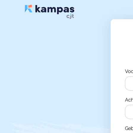
Vo
Ac
Ge