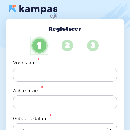
Registreer
1
2
3
Voornaam
Achternaam
Geboortedatum