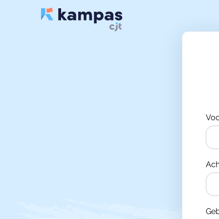
Vo
Ac
Ge