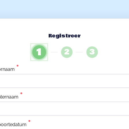
Registreer
1
2
3
ornaam
hternaam
boortedatum