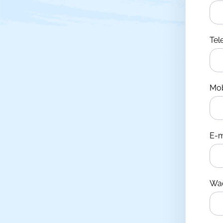
Te
Mo
E-m
Wa