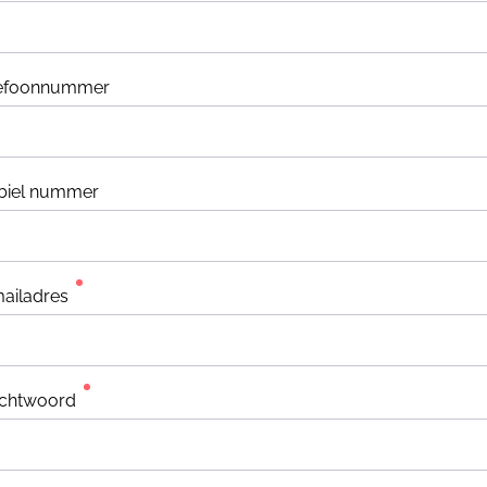
lefoonnummer
biel nummer
ailadres
chtwoord