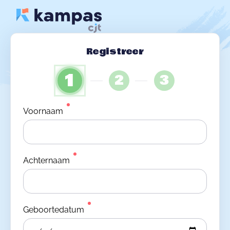
Registreer
1
2
3
Voornaam
Achternaam
Geboortedatum