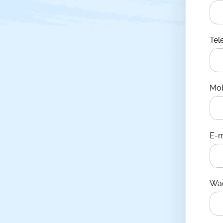
Te
Mo
E-m
Wa