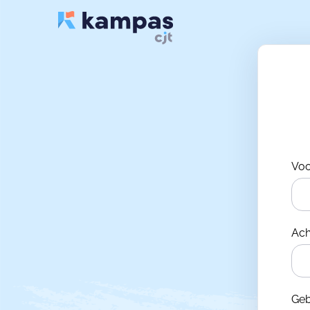
Vo
Ac
Ge