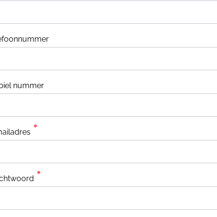
lefoonnummer
biel nummer
ailadres
chtwoord