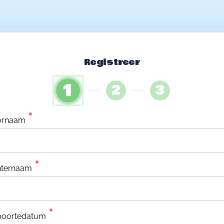
Registreer
1
2
3
ornaam
hternaam
boortedatum