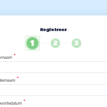
Registreer
1
2
3
ornaam
hternaam
boortedatum