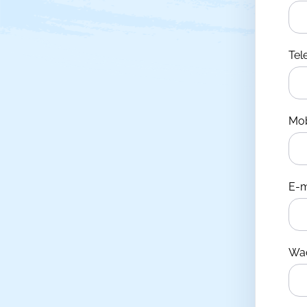
Te
Mo
E-m
Wa