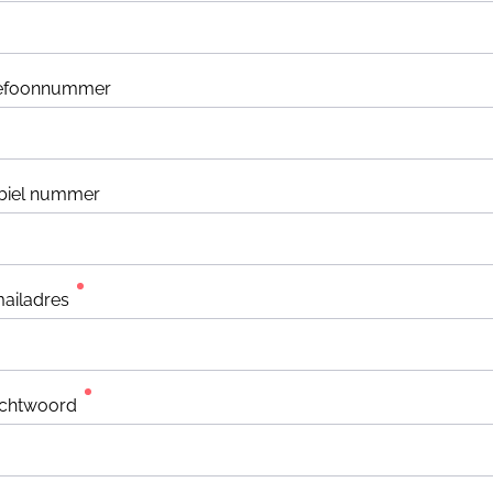
lefoonnummer
biel nummer
ailadres
chtwoord