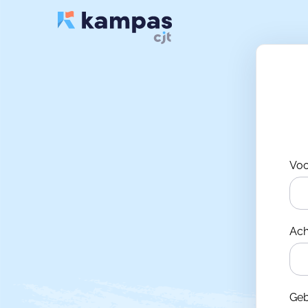
Vo
Ac
Ge