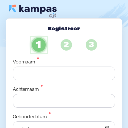
Registreer
1
2
3
Voornaam
Achternaam
Geboortedatum