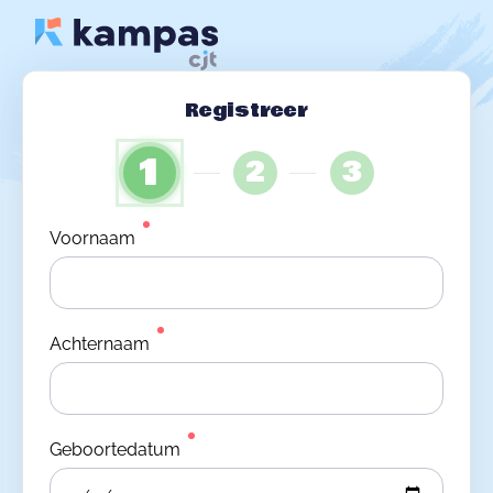
Registreer
1
2
3
Voornaam
Achternaam
Geboortedatum