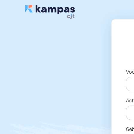
Vo
Ac
Ge