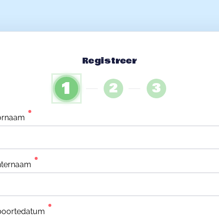
Registreer
1
2
3
ornaam
hternaam
boortedatum