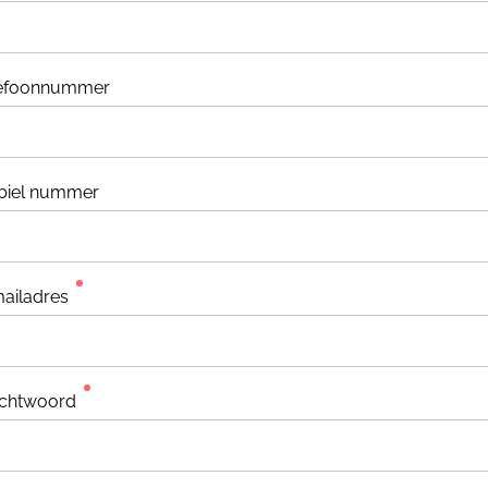
lefoonnummer
biel nummer
ailadres
chtwoord