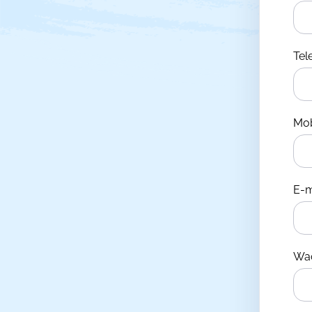
Te
Mo
E-m
Wa