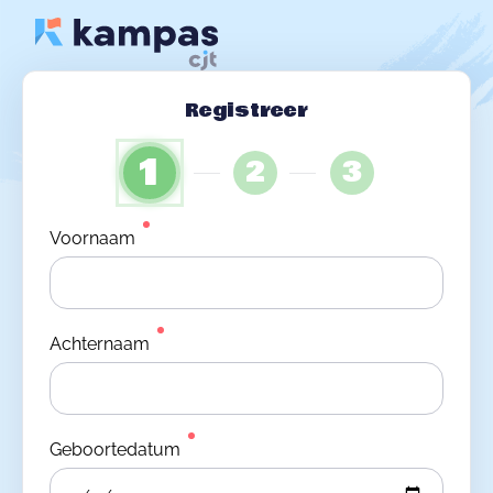
Registreer
1
2
3
Voornaam
Achternaam
Geboortedatum