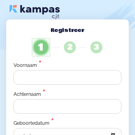
Registreer
1
2
3
Voornaam
Achternaam
Geboortedatum