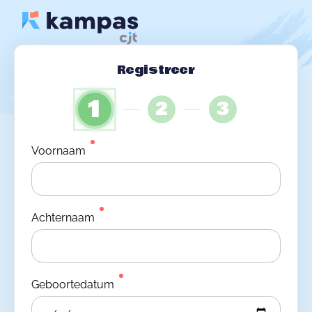
Registreer
1
2
3
Voornaam
Achternaam
Geboortedatum