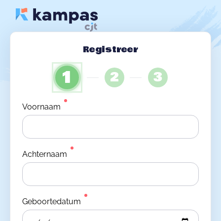
Registreer
1
2
3
Voornaam
Achternaam
Geboortedatum