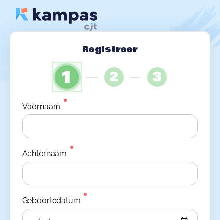
Registreer
1
2
3
Voornaam
Achternaam
Geboortedatum