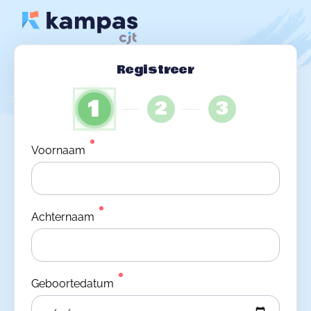
Registreer
1
2
3
Voornaam
Achternaam
Geboortedatum