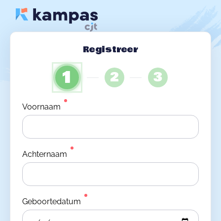
Registreer
1
2
3
Voornaam
Achternaam
Geboortedatum