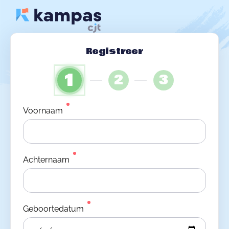
Registreer
1
2
3
Voornaam
Achternaam
Geboortedatum