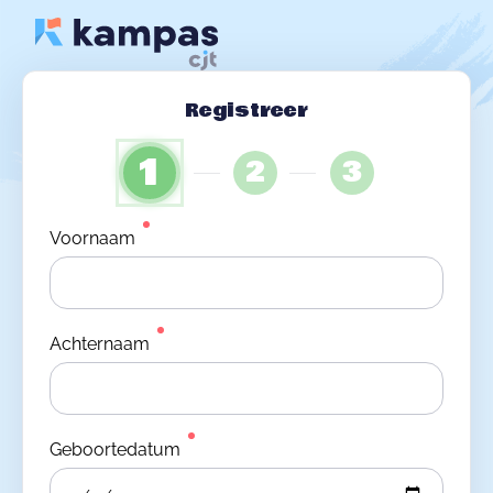
Registreer
1
2
3
Voornaam
Achternaam
Geboortedatum