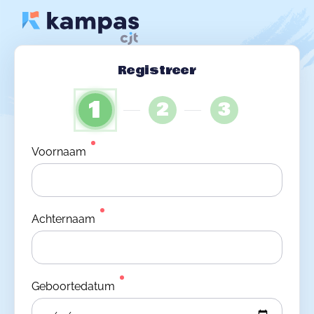
Registreer
1
2
3
Voornaam
Achternaam
Geboortedatum