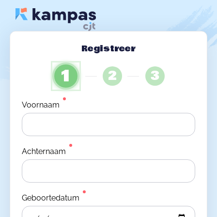
Registreer
1
2
3
Voornaam
Achternaam
Geboortedatum