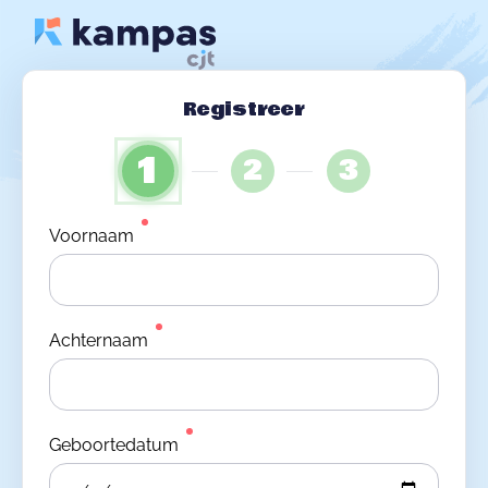
Registreer
1
2
3
Voornaam
Achternaam
Geboortedatum