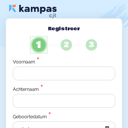
Registreer
1
2
3
Voornaam
Achternaam
Geboortedatum