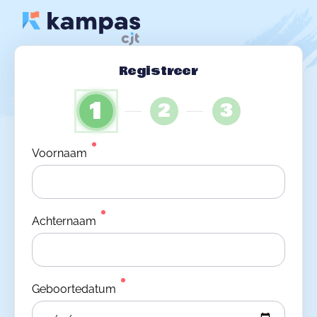
Registreer
1
2
3
Voornaam
Achternaam
Geboortedatum