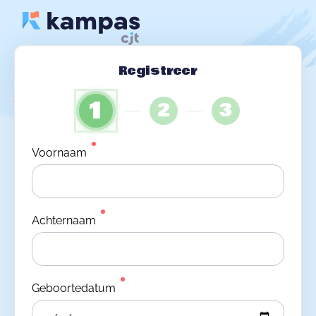
Registreer
1
2
3
Voornaam
Achternaam
Geboortedatum